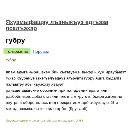
Яхуэмыфащэу лъэныкъуэ едгъэза
псалъэхэр
губру
Толкование
Перевод
губру
япэм адыгэ чырашэхэм бий къатеуэмэ, выхэр и кум ираубыдэт,
гухэр хъурейуэ зэхэгъэлъэдауэ ягъэувти губру ящIт, быдапIэ
пэлъытэу абы къуэсхэу язауэт
раньше адыгские обозники при нападении врага или
разбойников, арбы ставили плотным кругом, быков загоняли
внутрь и оборонялись под прикрытием арб вкруговую. Этот
метод назывался «сверло арб». (Круг арб)
Яхуэмыфащэу лъэныкъуэ едгъэза псалъэхэр
.
2014
.